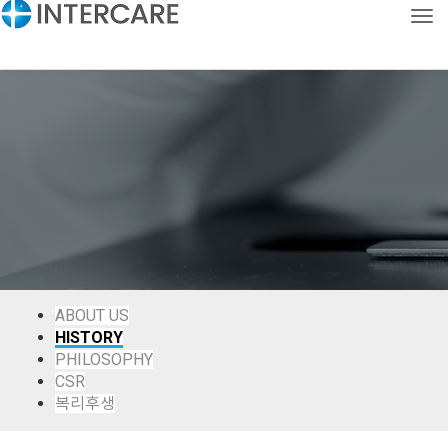
Tog
CONTACT
KOR
ENG
ABOUT US
HISTORY
PHILOSOPHY
CSR
복리후생