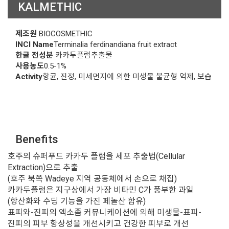
KALMETHIC
제조원
BIOCOSMETHIC
INCI Name
Terminalia ferdinandiana fruit extract
한글 전성분
카카두플럼추출물
사용농도
0.5-1%
Activity
항균, 진정, 미세먼지에 의한 미생물 불균형 억제, 보습
Benefits
호주의 슈퍼푸드 카카두 플럼을 세포 추출법(Cellular
Extraction)으로 추출
(호주 북쪽 Wadeye 지역 공동체에서 손으로 채집)
카카두플럼은 지구상에서 가장 비타민 C가 풍부한 과일
(항산화와 수딩 기능을 가진 페놀산 함유)
표피와-진피의 엑소좀 커뮤니케이션에 의해 미생물-표피-
진피의 피부 항상성을 개선시키고 건강한 피부로 개선