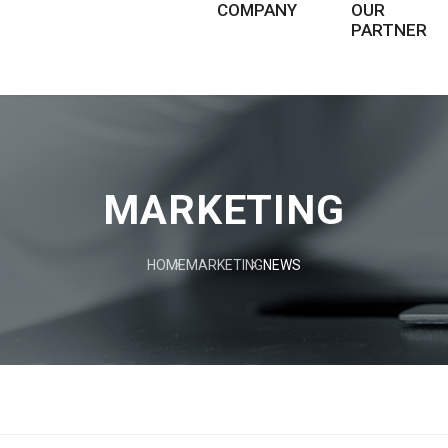
COMPANY
OUR
PARTNER
ABOUT US
비즈니스 파트너
HISTORY
MARKETING
PHILOSOPHY
MARKETING
NEWS
CSR
복리후생