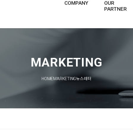
COMPANY
OUR
PARTNER
ABOUT US
비즈니스 파트너
HISTORY
MARKETING
PHILOSOPHY
MARKETING
뉴스레터
CSR
복리후생